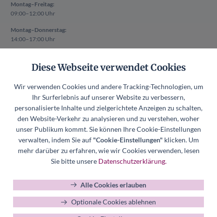
Montag–Freitag:
09:00–12:00 Uhr
Montag–Donnerstag:
14:00–17:00 Uhr
Auch außerhalb der oben genannten Zeiten ist ein Termin nach
Diese Webseite verwendet Cookies
vorheriger Absprache möglich.
Rechtliches
Wir verwenden Cookies und andere Tracking-Technologien, um
Impressum
Ihr Surferlebnis auf unserer Website zu verbessern,
Datenschutzerklärung
personalisierte Inhalte und zielgerichtete Anzeigen zu schalten,
den Website-Verkehr zu analysieren und zu verstehen, woher
Datenschutzerklärung Mitgliederverwaltung
unser Publikum kommt. Sie können Ihre Cookie-Einstellungen
Hinweisgeberkanal
verwalten, indem Sie auf
"Cookie-Einstellungen"
klicken. Um
Datenschutzerklärung Hinweisgeberkanal
mehr darüber zu erfahren, wie wir Cookies verwenden, lesen
Cookie-Einstellungen
Sie bitte unsere
Datenschutzerklärung.
Alle Cookies erlauben
Optionale Cookies ablehnen