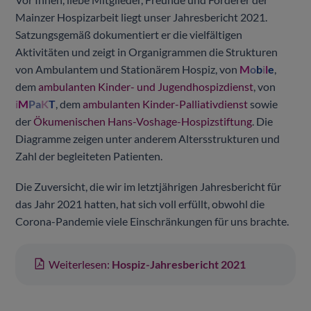
Mainzer Hospizarbeit liegt unser Jahresbericht 2021.
Satzungsgemäß dokumentiert er die vielfältigen
Aktivitäten und zeigt in Organigrammen die Strukturen
von Ambulantem und Stationärem Hospiz, von
M
o
b
i
l
e
,
dem
ambulanten Kinder- und Jugendhospizdienst
, von
i
M
P
a
K
T
, dem
ambulanten Kinder-Palliativdienst
sowie
der
Ökumenischen Hans-Voshage-Hospizstiftung
. Die
Diagramme zeigen unter anderem Altersstrukturen und
Zahl der begleiteten Patienten.
Die Zuversicht, die wir im letztjährigen Jahresbericht für
das Jahr 2021 hatten, hat sich voll erfüllt, obwohl die
Corona-Pandemie viele Einschränkungen für uns brachte.
Weiterlesen:
Hospiz-Jahresbericht 2021