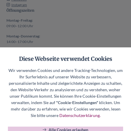
Instagram
Öffnungszeiten
Montag–Freitag:
09:00–12:00 Uhr
Montag–Donnerstag:
14:00–17:00 Uhr
Auch außerhalb der oben genannten Zeiten ist ein Termin nach
Diese Webseite verwendet Cookies
vorheriger Absprache möglich.
Rechtliches
Wir verwenden Cookies und andere Tracking-Technologien, um
Impressum
Ihr Surferlebnis auf unserer Website zu verbessern,
Datenschutzerklärung
personalisierte Inhalte und zielgerichtete Anzeigen zu schalten,
den Website-Verkehr zu analysieren und zu verstehen, woher
Datenschutzerklärung Mitgliederverwaltung
unser Publikum kommt. Sie können Ihre Cookie-Einstellungen
Hinweisgeberkanal
verwalten, indem Sie auf
"Cookie-Einstellungen"
klicken. Um
Datenschutzerklärung Hinweisgeberkanal
mehr darüber zu erfahren, wie wir Cookies verwenden, lesen
Cookie-Einstellungen
Sie bitte unsere
Datenschutzerklärung.
Alle Cookies erlauben