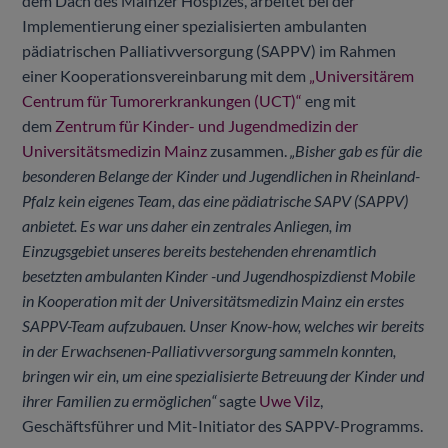
dem Dach des Mainzer Hospizes, arbeitet bei der
Implementierung einer spezialisierten ambulanten
pädiatrischen Palliativversorgung (SAPPV) im Rahmen
einer Kooperationsvereinbarung mit dem
„Universitärem
Centrum für Tumorerkrankungen (UCT)“
eng mit
dem
Zentrum für Kinder- und Jugendmedizin der
Universitätsmedizin Mainz
zusammen.
„Bisher gab es für die
besonderen Belange der Kinder und Jugendlichen in Rheinland-
Pfalz kein eigenes Team, das eine pädiatrische SAPV (SAPPV)
anbietet. Es war uns daher ein zentrales Anliegen, im
Einzugsgebiet unseres bereits bestehenden ehrenamtlich
besetzten ambulanten Kinder -und Jugendhospizdienst Mobile
in Kooperation mit der Universitätsmedizin Mainz ein erstes
SAPPV-Team aufzubauen. Unser Know-how, welches wir bereits
in der Erwachsenen-Palliativversorgung sammeln konnten,
bringen wir ein, um eine spezialisierte Betreuung der Kinder und
ihrer Familien zu ermöglichen“
sagte
Uwe Vilz
,
Geschäftsführer und Mit-Initiator des SAPPV-Programms.