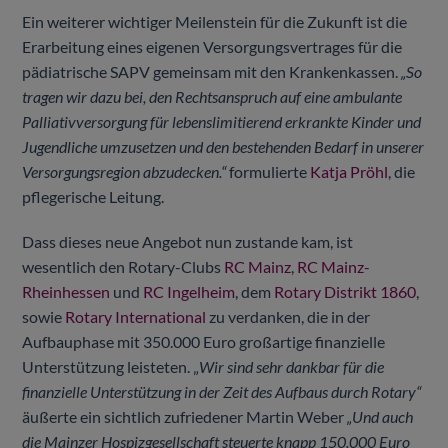
Ein weiterer wichtiger Meilenstein für die Zukunft ist die
Erarbeitung eines eigenen Versorgungsvertrages für die
pädiatrische SAPV gemeinsam mit den Krankenkassen.
„So
tragen wir dazu bei, den Rechtsanspruch auf eine ambulante
Palliativversorgung für lebenslimitierend erkrankte Kinder und
Jugendliche umzusetzen und den bestehenden Bedarf in unserer
Versorgungsregion abzudecken.“
formulierte
Katja Pröhl
, die
pflegerische Leitung.
Dass dieses neue Angebot nun zustande kam, ist
wesentlich den Rotary-Clubs
RC Mainz
,
RC Mainz-
Rheinhessen
und
RC Ingelheim
, dem
Rotary Distrikt 1860
,
sowie
Rotary International
zu verdanken, die in der
Aufbauphase mit 350.000 Euro großartige finanzielle
Unterstützung leisteten. „
Wir sind sehr dankbar für die
finanzielle Unterstützung in der Zeit des Aufbaus durch Rotary“
äußerte ein sichtlich zufriedener Martin Weber
„Und auch
die Mainzer Hospizgesellschaft steuerte knapp 150.000 Euro