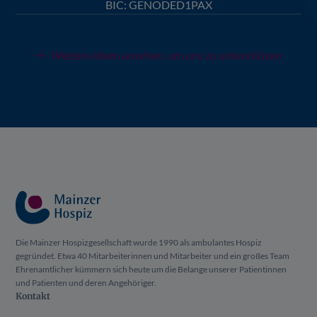
BIC: GENODED1PAX
Weitere Ideen ansehen, um uns zu unterstützen
Die Mainzer Hospizgesellschaft wurde 1990 als ambulantes Hospiz
gegründet. Etwa 40 Mitarbeiterinnen und Mitarbeiter und ein großes Team
Ehrenamtlicher kümmern sich heute um die Belange unserer Patientinnen
und Patienten und deren Angehöriger.
Kontakt