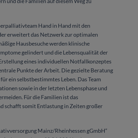
rn und die Familien auf diesem Weg zu
nderpalliativteam Hand in Hand mit den
der erweitert das Netzwerk zur optimalen
mäßige Hausbesuche werden klinische
Symptome gelindert und die Lebensqualität der
Erstellung eines individuellen Notfallkonzeptes
ntrale Punkte der Arbeit. Die gezielte Beratung
t für ein selbstbestimmtes Leben. Das Team
uationen sowie in der letzten Lebensphase und
rmeiden. Für die Familien ist das
d schafft somit Entlastung in Zeiten großer
lliativversorgung Mainz/Rheinhessen gGmbH“