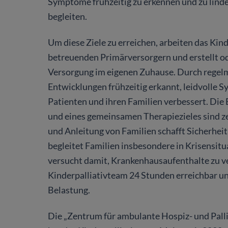
Symptome frühzeitig zu erkennen und zu linde
begleiten.
Um diese Ziele zu erreichen, arbeiten das Ki
betreuenden Primärversorgern und erstellt o
Versorgung im eigenen Zuhause. Durch regel
Entwicklungen frühzeitig erkannt, leidvolle 
Patienten und ihren Familien verbessert. Die 
und eines gemeinsamen Therapiezieles sind ze
und Anleitung von Familien schafft Sicherhei
begleitet Familien insbesondere in Krisensit
versucht damit, Krankenhausaufenthalte zu ve
Kinderpalliativteam 24 Stunden erreichbar un
Belastung.
Die „Zentrum für ambulante Hospiz- und Pa