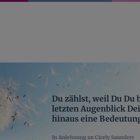
Du zählst, weil Du Du 
letzten Augenblick De
hinaus eine Bedeutun
In Anlehnung an Cicely Saunders