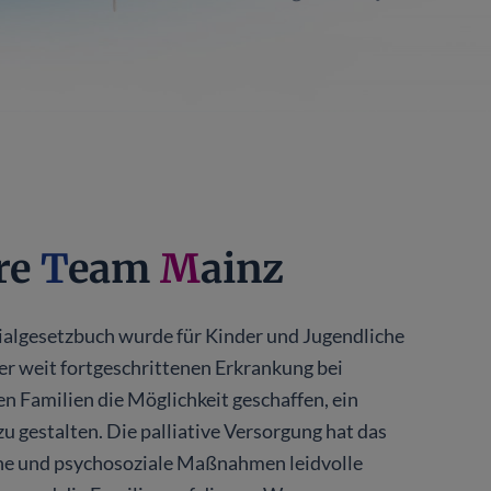
am
re
T
eam
M
ainz
algesetzbuch wurde für Kinder und Jugendliche
der weit fortgeschrittenen Erkrankung bei
n Familien die Möglichkeit geschaffen, ein
 gestalten. Die palliative Versorgung hat das
liche und psychosoziale Maßnahmen leidvolle