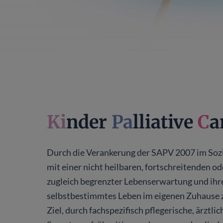
Kinderpalliativte
Mainz
Ki
nder
Pa
lliative
C
a
Durch die Verankerung der SAPV 2007 im Sozi
mit einer nicht heilbaren, fortschreitenden o
zugleich begrenzter Lebenserwartung und ihre
selbstbestimmtes Leben im eigenen Zuhause zu
Ziel, durch fachspezifisch pflegerische, ärzt