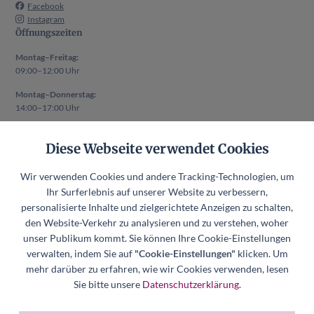
Facebook
Instagram
Öffnungszeiten
Montag–Freitag:
09:00–12:00 Uhr
Montag–Donnerstag:
14:00–17:00 Uhr
Auch außerhalb der oben genannten Zeiten ist ein Termin nach
Diese Webseite verwendet Cookies
vorheriger Absprache möglich.
Rechtliches
Wir verwenden Cookies und andere Tracking-Technologien, um
Impressum
Ihr Surferlebnis auf unserer Website zu verbessern,
Datenschutzerklärung
personalisierte Inhalte und zielgerichtete Anzeigen zu schalten,
den Website-Verkehr zu analysieren und zu verstehen, woher
Datenschutzerklärung Mitgliederverwaltung
unser Publikum kommt. Sie können Ihre Cookie-Einstellungen
Hinweisgeberkanal
verwalten, indem Sie auf
"Cookie-Einstellungen"
klicken. Um
Datenschutzerklärung Hinweisgeberkanal
mehr darüber zu erfahren, wie wir Cookies verwenden, lesen
Cookie-Einstellungen
Sie bitte unsere
Datenschutzerklärung.