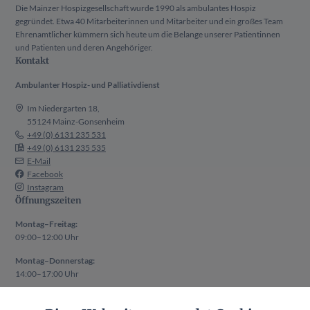
Die Mainzer Hospizgesellschaft wurde 1990 als ambulantes Hospiz
gegründet. Etwa 40 Mitarbeiterinnen und Mitarbeiter und ein großes Team
Ehrenamtlicher kümmern sich heute um die Belange unserer Patientinnen
und Patienten und deren Angehöriger.
Kontakt
Ambulanter Hospiz- und Palliativdienst
Im Niedergarten 18,
55124 Mainz-Gonsenheim
+49 (0) 6131 235 531
+49 (0) 6131 235 535
E-Mail
Facebook
Instagram
Öffnungszeiten
Montag–Freitag:
09:00–12:00 Uhr
Montag–Donnerstag:
14:00–17:00 Uhr
Auch außerhalb der oben genannten Zeiten ist ein Termin nach