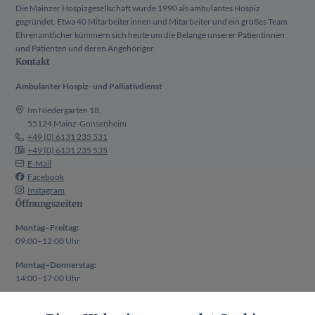
Die Mainzer Hospizgesellschaft wurde 1990 als ambulantes Hospiz
gegründet. Etwa 40 Mitarbeiterinnen und Mitarbeiter und ein großes Team
Ehrenamtlicher kümmern sich heute um die Belange unserer Patientinnen
und Patienten und deren Angehöriger.
Kontakt
Ambulanter Hospiz- und Palliativdienst
Im Niedergarten 18,
55124 Mainz-Gonsenheim
+49 (0) 6131 235 531
+49 (0) 6131 235 535
E-Mail
Facebook
Instagram
Öffnungszeiten
Montag–Freitag:
09:00–12:00 Uhr
Montag–Donnerstag:
14:00–17:00 Uhr
Auch außerhalb der oben genannten Zeiten ist ein Termin nach