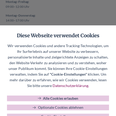
Montag–Freitag:
09:00–12:00 Uhr
Montag–Donnerstag:
14:00–17:00 Uhr
Auch außerhalb der oben genannten Zeiten ist ein Termin nach
Diese Webseite verwendet Cookies
vorheriger Absprache möglich.
Rechtliches
Wir verwenden Cookies und andere Tracking-Technologien, um
Impressum
Ihr Surferlebnis auf unserer Website zu verbessern,
Datenschutzerklärung
personalisierte Inhalte und zielgerichtete Anzeigen zu schalten,
den Website-Verkehr zu analysieren und zu verstehen, woher
Datenschutzerklärung Mitgliederverwaltung
unser Publikum kommt. Sie können Ihre Cookie-Einstellungen
Hinweisgeberkanal
verwalten, indem Sie auf
"Cookie-Einstellungen"
klicken. Um
Datenschutzerklärung Hinweisgeberkanal
mehr darüber zu erfahren, wie wir Cookies verwenden, lesen
Cookie-Einstellungen
Sie bitte unsere
Datenschutzerklärung.
Alle Cookies erlauben
Optionale Cookies ablehnen