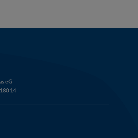
as eG
180 14