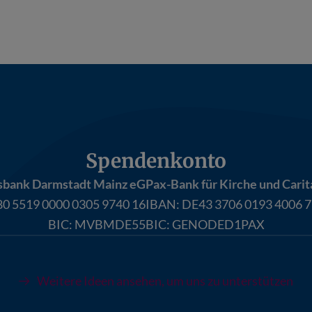
Spendenkonto
sbank Darmstadt Mainz eG
Pax-Bank für Kirche und Carit
0 5519 0000 0305 9740 16
IBAN:
DE43 3706 0193 4006 7
BIC: MVBMDE55
BIC: GENODED1PAX
Weitere Ideen ansehen, um uns zu unterstützen