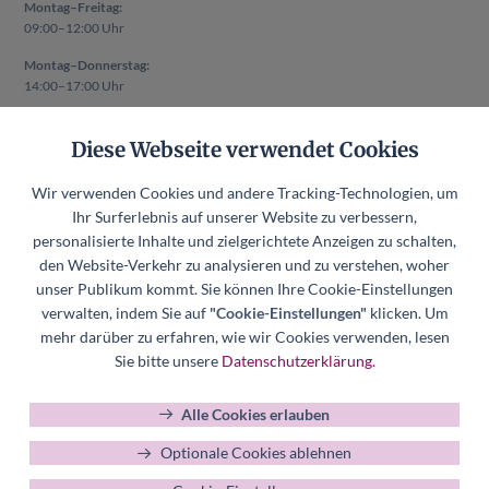
Montag–Freitag:
09:00–12:00 Uhr
Montag–Donnerstag:
14:00–17:00 Uhr
Auch außerhalb der oben genannten Zeiten ist ein Termin nach
Diese Webseite verwendet Cookies
vorheriger Absprache möglich.
Rechtliches
Wir verwenden Cookies und andere Tracking-Technologien, um
Impressum
Ihr Surferlebnis auf unserer Website zu verbessern,
Datenschutzerklärung
personalisierte Inhalte und zielgerichtete Anzeigen zu schalten,
den Website-Verkehr zu analysieren und zu verstehen, woher
Datenschutzerklärung Mitgliederverwaltung
unser Publikum kommt. Sie können Ihre Cookie-Einstellungen
Hinweisgeberkanal
verwalten, indem Sie auf
"Cookie-Einstellungen"
klicken. Um
Datenschutzerklärung Hinweisgeberkanal
mehr darüber zu erfahren, wie wir Cookies verwenden, lesen
Cookie-Einstellungen
Sie bitte unsere
Datenschutzerklärung.
Alle Cookies erlauben
Optionale Cookies ablehnen