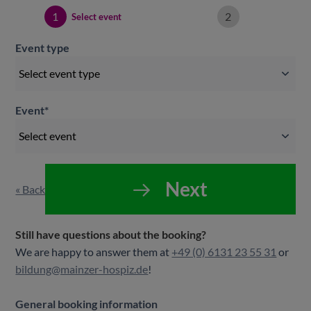
1
2
Select event
Event type
Event
*
Next
« Back
Still have questions about the booking?
We are happy to answer them at
+49 (0) 6131 23 55 31
or
bildung@mainzer-hospiz.de
!
General booking information