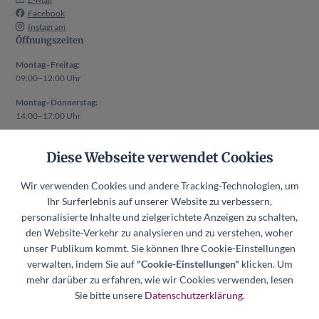
Facebook
Instagram
Öffnungszeiten
Montag–Freitag:
09:00–12:00 Uhr
Montag–Donnerstag:
14:00–17:00 Uhr
Auch außerhalb der oben genannten Zeiten ist ein Termin nach
Diese Webseite verwendet Cookies
vorheriger Absprache möglich.
Rechtliches
Wir verwenden Cookies und andere Tracking-Technologien, um
Impressum
Ihr Surferlebnis auf unserer Website zu verbessern,
Datenschutzerklärung
personalisierte Inhalte und zielgerichtete Anzeigen zu schalten,
den Website-Verkehr zu analysieren und zu verstehen, woher
Datenschutzerklärung Mitgliederverwaltung
unser Publikum kommt. Sie können Ihre Cookie-Einstellungen
Hinweisgeberkanal
verwalten, indem Sie auf
"Cookie-Einstellungen"
klicken. Um
Datenschutzerklärung Hinweisgeberkanal
mehr darüber zu erfahren, wie wir Cookies verwenden, lesen
Cookie-Einstellungen
Sie bitte unsere
Datenschutzerklärung.