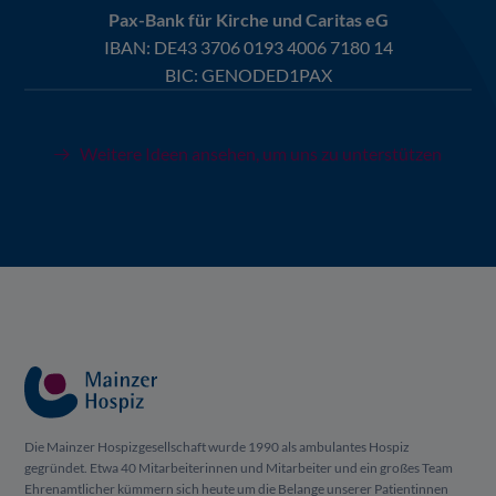
Pax-Bank für Kirche und Caritas eG
IBAN:
DE43 3706 0193 4006 7180 14
BIC: GENODED1PAX
Weitere Ideen ansehen, um uns zu unterstützen
Die Mainzer Hospizgesellschaft wurde 1990 als ambulantes Hospiz
gegründet. Etwa 40 Mitarbeiterinnen und Mitarbeiter und ein großes Team
Ehrenamtlicher kümmern sich heute um die Belange unserer Patientinnen