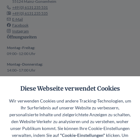
55124 Mainz-Gonsenheim
+49 (0) 6131 235 531
+49 (0) 6131 235 535
E-Mail
Facebook
Instagram
Öffnungszeiten
Montag–Freitag:
09:00–12:00 Uhr
Montag–Donnerstag:
14:00–17:00 Uhr
Auch außerhalb der oben genannten Zeiten ist ein Termin nach
Diese Webseite verwendet Cookies
vorheriger Absprache möglich.
Rechtliches
Wir verwenden Cookies und andere Tracking-Technologien, um
Impressum
Ihr Surferlebnis auf unserer Website zu verbessern,
Datenschutzerklärung
personalisierte Inhalte und zielgerichtete Anzeigen zu schalten,
den Website-Verkehr zu analysieren und zu verstehen, woher
Datenschutzerklärung Mitgliederverwaltung
unser Publikum kommt. Sie können Ihre Cookie-Einstellungen
Hinweisgeberkanal
verwalten, indem Sie auf
"Cookie-Einstellungen"
klicken. Um
Datenschutzerklärung Hinweisgeberkanal