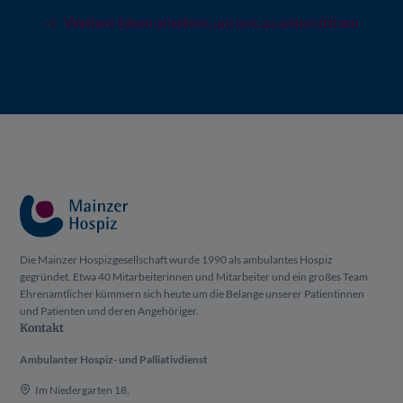
Weitere Ideen ansehen, um uns zu unterstützen
Die Mainzer Hospizgesellschaft wurde 1990 als ambulantes Hospiz
gegründet. Etwa 40 Mitarbeiterinnen und Mitarbeiter und ein großes Team
Ehrenamtlicher kümmern sich heute um die Belange unserer Patientinnen
und Patienten und deren Angehöriger.
Kontakt
Ambulanter Hospiz- und Palliativdienst
Im Niedergarten 18,