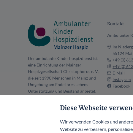
Kontakt
Ambulanter K
Im Niederg
55124 Mai
Der ambulante Kinderhospizdienst ist
+49 (0) 61
eine Einrichtung der Mainzer
+49 (0) 61
Hospizgesellschaft Christophorus e. V.,
E-Mail
die seit 1990 Menschen in Mainz und
Instagram
Umgebung am Ende ihres Lebens
Facebook
Unterstützung und Beistand anbietet.
Mainzer Hospiz Hauptseite
Diese Webseite verwen
Wir verwenden Cookies und andere T
Website zu verbessern, personalisier