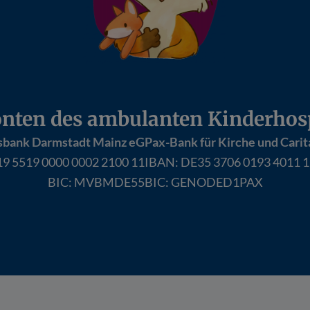
nten des ambulanten Kinderhosp
sbank Darmstadt Mainz eG
Pax-Bank für Kirche und Carit
9 5519 0000 0002 2100 11
IBAN:
DE35 3706 0193 4011 1
BIC: MVBMDE55
BIC: GENODED1PAX