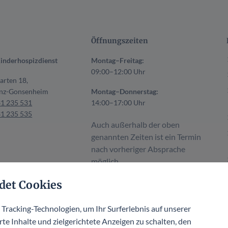
Öffnungszeiten
inderhospizdienst
Montag–Freitag:
09:00–12:00 Uhr
arten 18,
nz-Gonsenheim
Montag–Donnerstag:
31 235 531
14:00–17:00 Uhr
31 235 535
Auch außerhalb der oben
genannten Zeiten ist ein Termin
nach vorheriger Absprache
möglich.
det Cookies
racking-Technologien, um Ihr Surferlebnis auf unserer
te Inhalte und zielgerichtete Anzeigen zu schalten, den