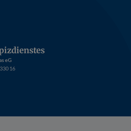
izdienstes
as eG
330 16