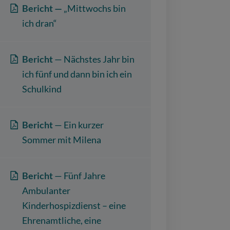
Bericht —
„Mittwochs bin
ich dran“
Bericht
— Nächstes Jahr bin
ich fünf und dann bin ich ein
Schulkind
Bericht
— Ein kurzer
Sommer mit Milena
Bericht
— Fünf Jahre
Ambulanter
Kinderhospizdienst – eine
Ehrenamtliche, eine