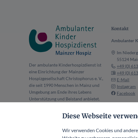
Kontakt
Ambulanter K
Im Niederg
55124 Mai
Der ambulante Kinderhospizdienst ist
+49 (0) 61
eine Einrichtung der Mainzer
+49 (0) 61
Hospizgesellschaft Christophorus e. V.,
E-Mail
die seit 1990 Menschen in Mainz und
Instagram
Umgebung am Ende ihres Lebens
Facebook
Unterstützung und Beistand anbietet.
Mainzer Hospiz Hauptseite
Diese Webseite verwen
Wir verwenden Cookies und andere T
Website zu verbessern, personalisier