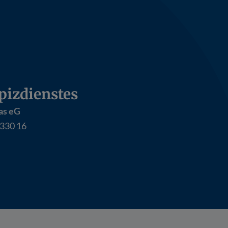
izdienstes
as eG
330 16