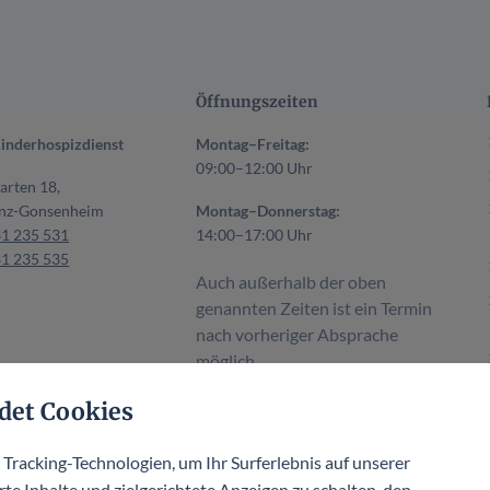
Öffnungszeiten
inderhospizdienst
Montag–Freitag:
09:00–12:00 Uhr
arten 18,
nz-Gonsenheim
Montag–Donnerstag:
31 235 531
14:00–17:00 Uhr
31 235 535
Auch außerhalb der oben
genannten Zeiten ist ein Termin
nach vorheriger Absprache
möglich.
det Cookies
racking-Technologien, um Ihr Surferlebnis auf unserer
te Inhalte und zielgerichtete Anzeigen zu schalten, den