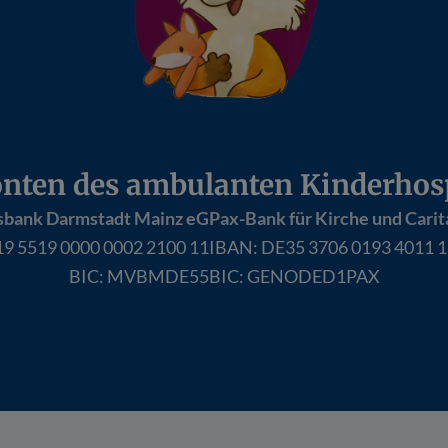
nten des ambulanten Kinderhosp
sbank Darmstadt Mainz eG
Pax-Bank für Kirche und Carit
9 5519 0000 0002 2100 11
IBAN:
DE35 3706 0193 4011 1
BIC: MVBMDE55
BIC: GENODED1PAX