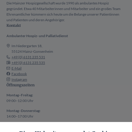
Die Mainzer Hospizgesellschaft wurde 1990 als ambulantes Hospiz
gegründet. Etwa 40 Mitarbeiterinnen und Mitarbeiter und ein großes Team
Ehrenamtlicher kümmern sich heute um die Belange unserer Patientinnen
und Patienten und deren Angehöriger.
Kontakt
Ambulanter Hospiz- und Palliativdienst
Im Niedergarten 18,
55124 Mainz-Gonsenheim
+49 (0) 6131 235 531
+49 (0) 6131 235 535
E-Mail
Facebook
Instagram
Öffnungszeiten
Montag–Freitag:
09:00–12:00 Uhr
Montag–Donnerstag:
14:00–17:00 Uhr
Auch außerhalb der oben genannten Zeiten ist ein Termin nach